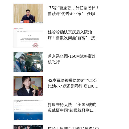
“75后”曹志强，升任副省长！
曾获评“优秀企业家”，任职企
业连续3年营收超千亿
娃哈哈确认宗庆后入院治
疗！曾数次问鼎“首富”，接班
人早已敲定
普京乘坐图-160M战略轰炸
机飞行
42岁贾玲被曝隐婚6年?老公
比她小7岁还是同行,瘦100斤
后她事业爱情双开花
打脸来得太快：“美国5艘航
母威慑中国”转眼就只剩1艘
了……
尴尬！男篮后卫群12投仅1中 