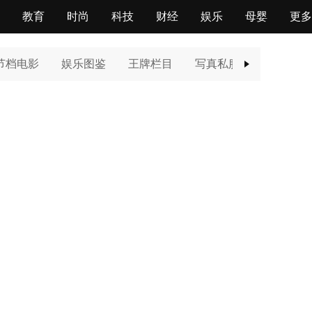
教育
时尚
科技
财经
娱乐
母婴
更多
节档电影
娱乐图鉴
王牌栏目
写真私服
星同事