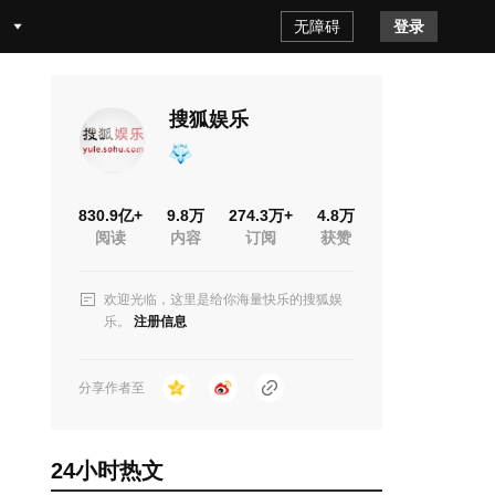
无障碍
登录
八卦猛料
搜狐娱乐
830.9亿+
9.8万
274.3万+
4.8万
阅读
内容
订阅
获赞
欢迎光临，这里是给你海量快乐的搜狐娱
乐。
注册信息
分享作者至
24小时热文