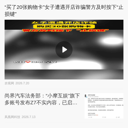
“买了20张购物卡”女子遭遇开店诈骗警方及时按下“止
损键”
农视网
2026.7.20
尚界汽车法务部：“小摩互娱”旗下
多账号发布Z7不实内容，已启动
法律维权
凤凰网科技
2026.7.13