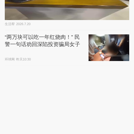
生活帮
2026.7.20
“两万块可以吃一年红烧肉！” 民
警一句话劝回深陷投资骗局女子
环球网
昨天10:30