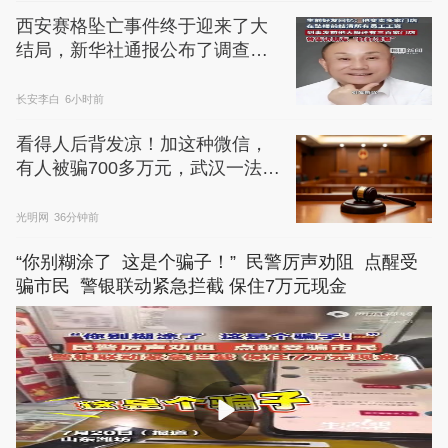
西安赛格坠亡事件终于迎来了大
结局，新华社通报公布了调查真
相，总算还给死者一个公道
长安李白
6小时前
看得人后背发凉！加这种微信，
有人被骗700多万元，武汉一法院
判了
光明网
36分钟前
“你别糊涂了  这是个骗子！”  民警厉声劝阻  点醒受
骗市民  警银联动紧急拦截 保住7万元现金