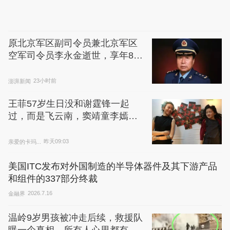
原北京军区副司令员兼北京军区
空军司令员李永金逝世，享年84
岁
澎湃新闻
23小时前
王菲57岁生日没和谢霆锋一起
过，而是飞云南，窦靖童李嫣都
在云南
亲爱的卡玛...
昨天09:03
美国ITC发布对外国制造的半导体器件及其下游产品
和组件的337部分终裁
金融界
2026.7.16
温岭9岁男孩被冲走后续，救援队