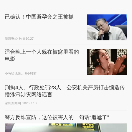
已确认！中国避孕套之王被抓
新浪财经
昨天10:27
适合晚上一个人躲在被窝里看的
电影
小马哈说娱...
6小时前
刑拘4人、行政处罚23人，公安机关严厉打击编造传
播涉汛涉灾网络谣言
深圳新闻网
2026.7.13
警方反诈宣防，这位被害人的一句话“尴尬了”