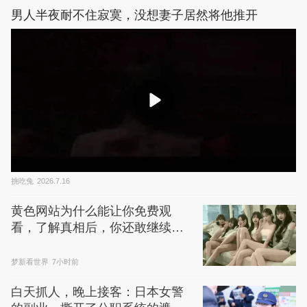
男人半夜耐不住寂寞，没想妻子居然将他推开
挑吃兔
2026.7.16
黄色网站为什么能让你免费观
看，了解真相后，你还敢继续浏
览吗
梦新看世界
7小时前
白天抓人，晚上接客：日本女警