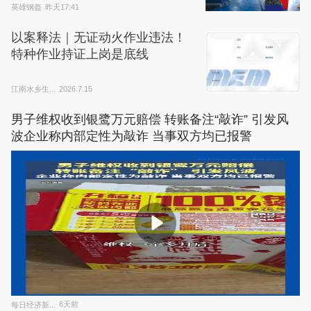
英雄钢盔
昨天17:41
以案释法｜无证动火作业违法！
特种作业持证上岗是底线
江南水乡生...
2026.7.15
男子维权收到银鹭万元赔偿 转账备注“敲诈” 引发风
波企业称内部定性为敲诈 当事双方均已报警
每日经济新...
6天前