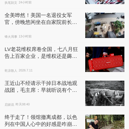
执笔刻文
24小时前
全美哗然！美国一名退役女军
官，傍晚悠闲坐在自家院前长椅
上翻看手机，全程没有任何过激
举动。
锋火局事
13小时前
LV老花维权席卷全国，七八月狂
告上百家企业，是维权还是薅羊
毛？
乾凉散人
2026.7.11
王近山不经请示干掉日本战地观
战团，毛主席：早就听说有个王
疯子
启娱说
昨天08:40
终于走了！领馆撤离成都，以色
列在中国人心中的好感是咋崩盘