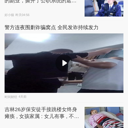
的副业，撕开了公职系统的遮羞
布
好小猫
昨天04:56
警方连夜围剿诈骗窝点 全民发诈持续发力
时间财经
4天前
吉林26岁保安徒手接跳楼女终身
瘫痪 , 女孩家属 : 女儿有事 , 不放
过你