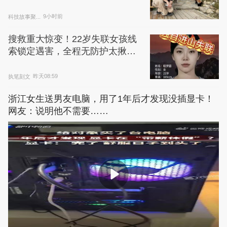
的？
科技故事聚...
9小时前
搜救重大惊变！22岁失联女孩线
索锁定遇害，全程无防护太揪心
了
执笔刻文
昨天08:59
浙江女生送男友电脑，用了1年后才发现没插显卡！
网友：说明他不需要……