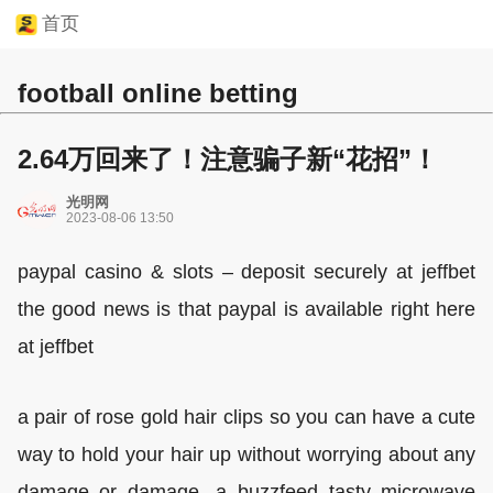
首页
football online betting
2.64万回来了！注意骗子新“花招”！
光明网
2023-08-06 13:50
paypal casino & slots – deposit securely at jeffbet
the good news is that paypal is available right here
at jeffbet
a pair of rose gold hair clips so you can have a cute
way to hold your hair up without worrying about any
damage or damage. a buzzfeed tasty microwave